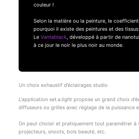
couleur !
Selon la matière ou la peinture, le coefficient
pourquoi il existe des peintures et des tissu
Le
Vantablack
, développé à partir de nanotu
à ce jour le noir le plus noir au monde.
Un choix exhaustif d’éclairages studio
L’application set.a.light propose un grand choix d’é
diffuseurs ou grilles avec réglage de la puissance 
On peut choisir et pratiquement tout paramétrer à vo
projecteurs, snoots, bols beauté, etc.