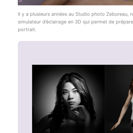
Il y a plusieurs années au Studio photo Zebureau, no
simulateur d’éclairage en 3D qui permet de prépar
portrait.