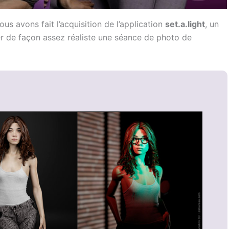
us avons fait l’acquisition de l’application
set.a.light
, un
er de façon assez réaliste une séance de photo de