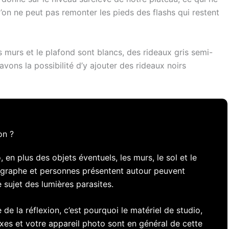
l’on ne peut pas remonter les pieds des flashs qui restent
s murs et le plafond sont blancs, des rideaux gris semi-
vons la possibilité d’y ajouter des rideaux noirs
on ?
 en plus des objets éventuels, les murs, le sol et le
graphe et personnes présentent autour peuvent
e sujet des lumières parasites.
e la réflexion, c’est pourquoi le matériel de studio,
boxes et votre appareil photo sont en général de cette