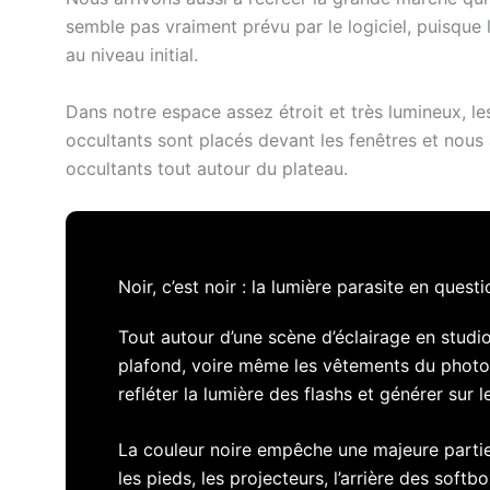
semble pas vraiment prévu par le logiciel, puisque 
au niveau initial.
Dans notre espace assez étroit et très lumineux, le
occultants sont placés devant les fenêtres et nous a
occultants tout autour du plateau.
Noir, c’est noir : la lumière parasite en questi
Tout autour d’une scène d’éclairage en studio,
plafond, voire même les vêtements du photo
refléter la lumière des flashs et générer sur l
La couleur noire empêche une majeure partie d
les pieds, les projecteurs, l’arrière des soft