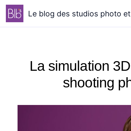
Aller
au
Le blog des studios photo et
contenu
La simulation 3D
shooting ph