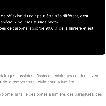
 de réflexion du noir peut être très différent, c’est
s spéciaux pour les studios photo.
bes de carbone, absorbe 99,6 % de la lumière et est
clairages possibles : flashs ou éclairages continus avec
et de la température kelvin pour la lumière.
lonté, la taille des boîtes à lumière, des parapluies, des