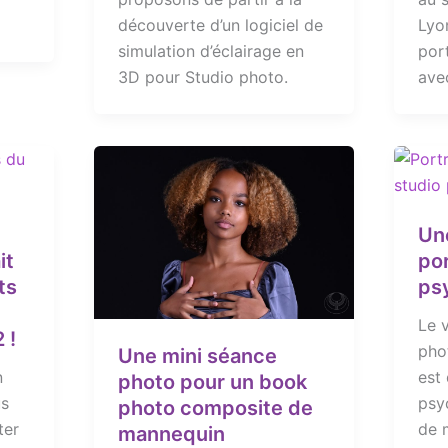
découverte d’un logiciel de
Lyo
simulation d’éclairage en
port
3D pour Studio photo.
ave
Un
it
por
ts
ps
Le v
 !
pho
Une mini séance
n
est 
photo pour un book
us
psy
photo composite de
ter
de m
mannequin