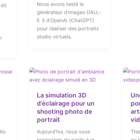
Nous avons testé le
 dit
générateur d’images DALL-
E 3 d’OpenAi (ChatGPT)
pour réaliser des portraits
studio virtuels.
n
La simulation 3D
Un
d’éclairage pour un
por
shooting photo de
art
portrait
vi
dio
Aujourd’hui, nous vous
Thi
proposons de partir à la
au 