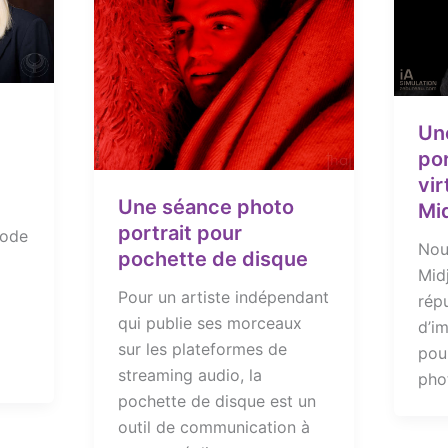
Un
por
vir
Une séance photo
Mi
portrait pour
mode
Nou
pochette de disque
Midj
Pour un artiste indépendant
rép
qui publie ses morceaux
d’im
sur les plateformes de
pou
streaming audio, la
phot
pochette de disque est un
outil de communication à