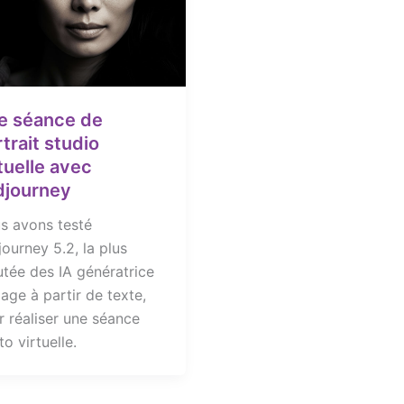
e séance de
trait studio
tuelle avec
djourney
s avons testé
ourney 5.2, la plus
utée des IA génératrice
age à partir de texte,
r réaliser une séance
o virtuelle.