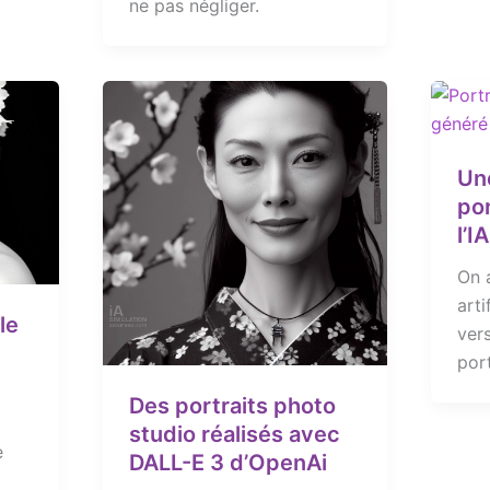
ne pas négliger.
Un
por
l’I
On a
arti
le
ver
port
Des portraits photo
studio réalisés avec
e
DALL-E 3 d’OpenAi