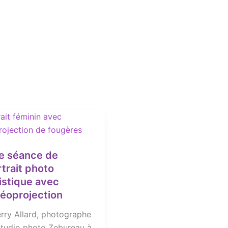
e séance de
trait photo
istique avec
déoprojection
erry Allard, photographe
studio photo Zebureau à