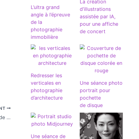
La création
L’ultra grand
d’illustrations
angle à l’épreuve
assistée par IA,
de la
pour une affiche
photographie
de concert
immobilière
Redresser les
verticales en
Une séance photo
photographie
portrait pour
d’architecture
pochette
de disque
ANT
Création de site internet pour une école de Danse à Lyon
Une séance de