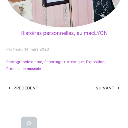
Histoires personnelles, au macLYON
Par
th.al
/
14 mars 2026
,
•
,
,
Photographie de rue
Reportage
Artistique
Exposition
Promenade muséale
PRÉCÉDENT
SUIVANT
Reche